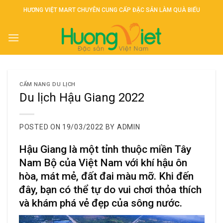
Skip
HƯƠNG VIỆT MART CHUYÊN CUNG CẤP ĐẶC SẢN LÀM QUÀ BIẾU
to
content
CẨM NANG DU LỊCH
Du lịch Hậu Giang 2022
POSTED ON
19/03/2022
BY
ADMIN
Hậu Giang là một tỉnh thuộc miền Tây
Nam Bộ của Việt Nam với khí hậu ôn
hòa, mát mẻ, đất đai màu mỡ. Khi đến
đây, bạn có thể tự do vui chơi thỏa thích
và khám phá vẻ đẹp của sông nước.