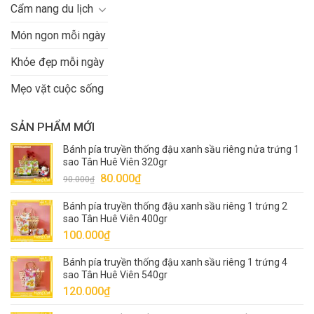
Cẩm nang du lịch
Món ngon mỗi ngày
Khỏe đẹp mỗi ngày
Mẹo vặt cuộc sống
SẢN PHẨM MỚI
Bánh pía truyền thống đậu xanh sầu riêng nửa trứng 1
sao Tân Huê Viên 320gr
Giá
Giá
80.000
₫
90.000
₫
gốc
hiện
Bánh pía truyền thống đậu xanh sầu riêng 1 trứng 2
là:
tại
sao Tân Huê Viên 400gr
90.000₫.
là:
100.000
₫
80.000₫.
Bánh pía truyền thống đậu xanh sầu riêng 1 trứng 4
sao Tân Huê Viên 540gr
120.000
₫