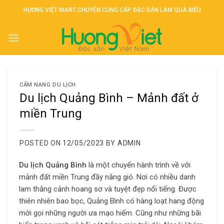
Skip
HƯƠNG VIỆT MART CHUYÊN CUNG CẤP ĐẶC SẢN LÀM QUÀ BIẾU
to
content
CẨM NANG DU LỊCH
Du lịch Quảng Bình – Mảnh đất ở
miền Trung
POSTED ON
12/05/2023
BY
ADMIN
Du lịch Quảng Bình
là một chuyến hành trình về với
mảnh đất miền Trung đầy nắng gió. Nơi có nhiều danh
lam thắng cảnh hoang sơ và tuyệt đẹp nổi tiếng. Được
thiên nhiên bao bọc, Quảng Bình có hàng loạt hang động
mời gọi những người ưa mạo hiểm. Cũng như những bãi