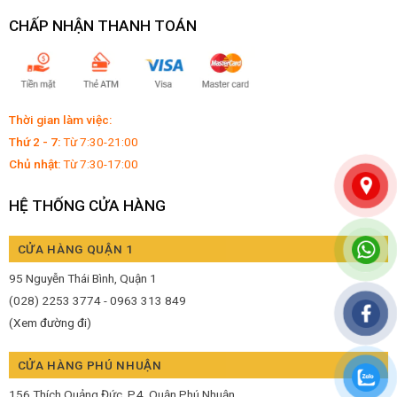
CHẤP NHẬN THANH TOÁN
Thời gian làm việc:
Thứ 2 - 7:
Từ 7:30-21:00
Chủ nhật:
Từ 7:30-17:00
HỆ THỐNG CỬA HÀNG
CỬA HÀNG QUẬN 1
95 Nguyễn Thái Bình, Quận 1
(028) 2253 3774 - 0963 313 849
(Xem đường đi)
CỬA HÀNG PHÚ NHUẬN
156 Thích Quảng Đức, P.4, Quận Phú Nhuận