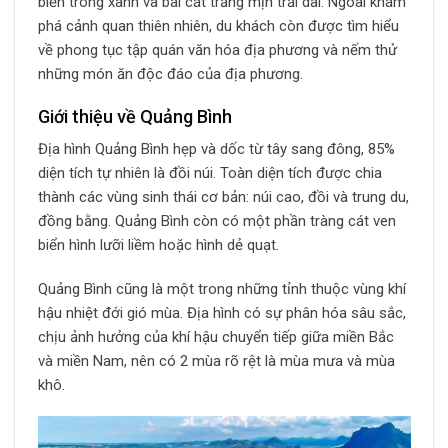
biển trong xanh và bãi cát trắng mịn trải dài. Ngoài khám
phá cảnh quan thiên nhiên, du khách còn được tìm hiểu
về phong tục tập quán văn hóa địa phương và nếm thử
những món ăn độc đáo của địa phương.
Giới thiệu về Quảng Bình
Địa hình Quảng Bình hẹp và dốc từ tây sang đông, 85%
diện tích tự nhiên là đồi núi. Toàn diện tích được chia
thành các vùng sinh thái cơ bản: núi cao, đồi và trung du,
đồng bằng. Quảng Bình còn có một phần tràng cát ven
biển hình lưỡi liềm hoặc hình dẻ quạt.
Quảng Bình cũng là một trong những tỉnh thuộc vùng khí
hậu nhiệt đới gió mùa. Địa hình có sự phân hóa sâu sắc,
chịu ảnh hưởng của khí hậu chuyển tiếp giữa miền Bắc
và miền Nam, nên có 2 mùa rõ rệt là mùa mưa và mùa
khô.