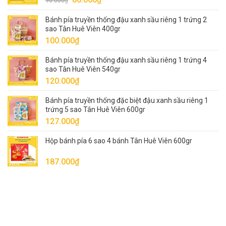
90.000
₫
gốc
hiện
Bánh pía truyền thống đậu xanh sầu riêng 1 trứng 2
là:
tại
sao Tân Huê Viên 400gr
90.000₫.
là:
100.000
₫
80.000₫.
Bánh pía truyền thống đậu xanh sầu riêng 1 trứng 4
sao Tân Huê Viên 540gr
120.000
₫
Bánh pía truyền thống đặc biệt đậu xanh sầu riêng 1
trứng 5 sao Tân Huê Viên 600gr
127.000
₫
Hộp bánh pía 6 sao 4 bánh Tân Huê Viên 600gr
187.000
₫