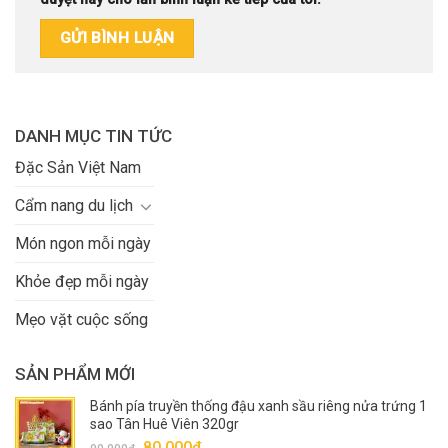
DANH MỤC TIN TỨC
Đặc Sản Việt Nam
Cẩm nang du lịch
Món ngon mỗi ngày
Khỏe đẹp mỗi ngày
Mẹo vặt cuộc sống
SẢN PHẨM MỚI
Bánh pía truyền thống đậu xanh sầu riêng nửa trứng 1
sao Tân Huê Viên 320gr
Giá
Giá
80.000
₫