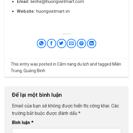
Email:
lienhe@huongvietmart.com
Website:
huongvietmart.vn
This entry was posted in
Cẩm nang du lịch
and tagged
Miền
Trung
,
Quảng Bình
.
Để lại một bình luận
Email của bạn sẽ không được hiển thị công khai.
Các
trường bắt buộc được đánh dấu
*
Bình luận
*