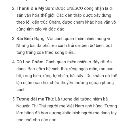
Thánh Địa Mỹ Sơn:
Được UNESCO công nhận là di
sản văn hóa thế giới. Các đền tháp được xây dựng
theo lối kiến ​​trúc Chăm, được chạm khắc hoa văn vô
cùng tinh xảo và độc đáo.
Bãi Biển Rạng:
Với cảnh quan thiên nhiên hùng vĩ.
Những bãi đá phủ rêu xanh trải dài bên bờ biển, bọt
tung trắng xóa theo sóng biển…
Cù Lao Chàm:
Cảnh quan thiên nhiên ở đây rất đa
dạng. Bao gồm hệ sinh thái rừng ngập mặn, rạn san
hô, rong biển, rừng tự nhiên, bãi sậy… Du khách có thể
lặn ngắm san hô, chèo thuyền thưởng ngoạn phong
cảnh…
Tượng đài mẹ Thứ:
Là tượng đài tưởng niệm bà
Nguyễn Thị Thứ người mẹ Việt Nam anh hùng. Tượng
làm bằng đá hoa cương khắc hình người mẹ dang tay
che chở cho các con.