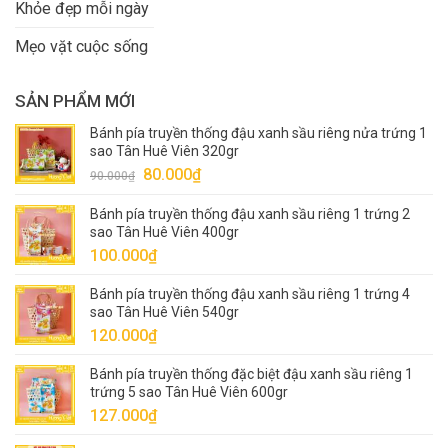
Khỏe đẹp mỗi ngày
Mẹo vặt cuộc sống
SẢN PHẨM MỚI
Bánh pía truyền thống đậu xanh sầu riêng nửa trứng 1
sao Tân Huê Viên 320gr
Giá
Giá
80.000
₫
90.000
₫
gốc
hiện
Bánh pía truyền thống đậu xanh sầu riêng 1 trứng 2
là:
tại
sao Tân Huê Viên 400gr
90.000₫.
là:
100.000
₫
80.000₫.
Bánh pía truyền thống đậu xanh sầu riêng 1 trứng 4
sao Tân Huê Viên 540gr
120.000
₫
Bánh pía truyền thống đặc biệt đậu xanh sầu riêng 1
trứng 5 sao Tân Huê Viên 600gr
127.000
₫