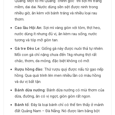
Quảng. Một tô mì Quảng “chính gốc” thì sợi mì trắng
mềm, dai dai. Nước dùng sền sệt được ninh trong
nhiều giờ, ăn kèm với bánh tráng và nhiều loại rau
thơm.
Cao lầu Hội An:
Sợi mì vàng giòn với tôm, thịt heo,
nước dùng ít nhưng đủ vị, ăn kèm rau sống, nước
tương và tóp mỡ giòn tan.
Gà tre Đèo Le:
Giống gà này được nuôi thả tự nhiên.
Mỗi con gà chỉ nặng chưa đến 1kg nhưng thịt rất
chắc, thơm, da mỏng, đặc biệt không có mỡ.
Rượu hồng đào:
Thứ rượu quý được nấu từ gạo nếp
hồng. Qua quá trình lên men nhiều lần có màu hồng
và dư vị bất tận.
Bánh dừa nướng:
Bánh dừa nướng có mùi thơm của
dừa, đường, ăn có vị ngọt, giòn giòn rất ngon.
Bánh tổ:
Đây là loại bánh chỉ có thể tìm thấy ở mảnh
đất Quảng Nam – Đà Nẵng. Nó được làm bằng bột