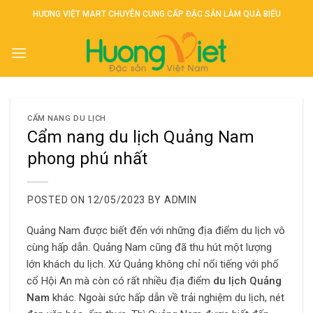
Skip
HƯƠNG VIỆT MART CHUYÊN CUNG CẤP ĐẶC SẢN LÀM QUÀ BIẾU
to
content
CẨM NANG DU LỊCH
Cẩm nang du lịch Quảng Nam
phong phú nhất
POSTED ON
12/05/2023
BY
ADMIN
Quảng Nam được biết đến với những địa điểm du lịch vô
cùng hấp dẫn. Quảng Nam cũng đã thu hút một lượng
lớn khách du lịch. Xứ Quảng không chỉ nổi tiếng với phố
cổ Hội An mà còn có rất nhiều địa điểm
du lịch Quảng
Nam
khác. Ngoài sức hấp dẫn về trải nghiệm du lịch, nét