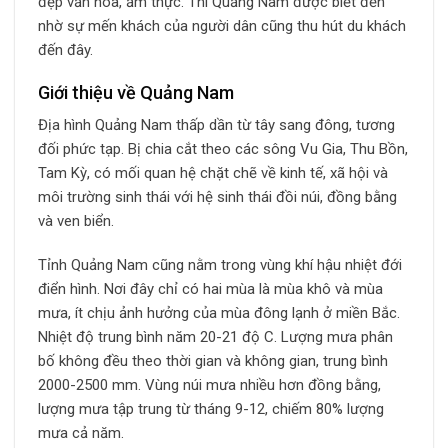
đẹp văn hóa, ẩm thực. Thì Quảng Nam được biết đến
nhờ sự mến khách của người dân cũng thu hút du khách
đến đây.
Giới thiệu về Quảng Nam
Địa hình Quảng Nam thấp dần từ tây sang đông, tương
đối phức tạp. Bị chia cắt theo các sông Vu Gia, Thu Bồn,
Tam Kỳ, có mối quan hệ chặt chẽ về kinh tế, xã hội và
môi trường sinh thái với hệ sinh thái đồi núi, đồng bằng
và ven biển.
Tỉnh Quảng Nam cũng nằm trong vùng khí hậu nhiệt đới
điển hình. Nơi đây chỉ có hai mùa là mùa khô và mùa
mưa, ít chịu ảnh hưởng của mùa đông lạnh ở miền Bắc.
Nhiệt độ trung bình năm 20-21 độ C. Lượng mưa phân
bố không đều theo thời gian và không gian, trung bình
2000-2500 mm. Vùng núi mưa nhiều hơn đồng bằng,
lượng mưa tập trung từ tháng 9-12, chiếm 80% lượng
mưa cả năm.