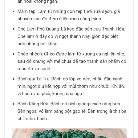
ăn hoài không ngán.
Mắm tép: Làm từ những con tép tươi, rửa sạch, giã
nhuyễn sau đó đem ủ lên men cùng thính.
Chè Lam Phủ Quảng: Là kẹo đặc sản của Thanh Hóa.
Chè lam ở đây có vị ngọt thanh nhẹ, giòn đặc biệt
hơn những nơi khác.
Chẻo nhệch: Chẻo được làm từ xương cá nghiền nhỏ,
sau đó chưng với mẻ chua để tạo thành sản phẩm có
màu đỏ và sánh.
Bánh gai Tứ Trụ: Bánh có lớp vỏ dẻo, nhân đậu xanh
mịn, ngọt dịu kết hợp với mùi thơm như chuối. Khi ăn,
vị bánh vừa phải, không quá ngọt.
Bánh Răng Bừa: Bánh có hình giống chiếc răng bừa.
Bên ngoài vỏ làm bằng bột gạo tẻ. Bên trong là thịt ba
chỉ, nấm, hành…