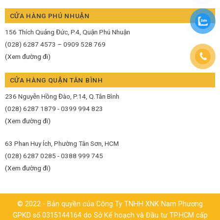
CỬA HÀNG PHÚ NHUẬN
156 Thích Quảng Đức, P.4, Quận Phú Nhuận
(028) 6287 4573 – 0909 528 769
(Xem đường đi)
CỬA HÀNG QUẬN TÂN BÌNH
236 Nguyễn Hồng Đào, P.14, Q.Tân Bình
(028) 6287 1879 - 0399 994 823
(Xem đường đi)
63 Phan Huy Ích, Phường Tân Sơn, HCM
(028) 6287 0285 - 0388 999 745
(Xem đường đi)
© 2022 - Bản quyền của Công Ty TNHH XNK Nam Phương
GPKD số 0315144164 do Sở Kế hoạch và Đầu tư TP.HCM cấp