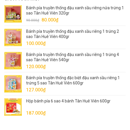
Bánh pía truyền thống đậu xanh sầu riêng nửa trứng 1
sao Tân Huê Viên 320gr
Giá
Giá
80.000
₫
90.000
₫
gốc
hiện
Bánh pía truyền thống đậu xanh sầu riêng 1 trứng 2
là:
tại
sao Tân Huê Viên 400gr
90.000₫.
là:
100.000
₫
80.000₫.
Bánh pía truyền thống đậu xanh sầu riêng 1 trứng 4
sao Tân Huê Viên 540gr
120.000
₫
Bánh pía truyền thống đặc biệt đậu xanh sầu riêng 1
trứng 5 sao Tân Huê Viên 600gr
127.000
₫
Hộp bánh pía 6 sao 4 bánh Tân Huê Viên 600gr
187.000
₫