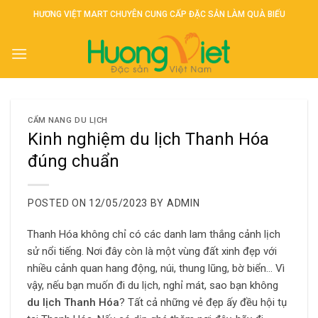
Skip
HƯƠNG VIỆT MART CHUYÊN CUNG CẤP ĐẶC SẢN LÀM QUÀ BIẾU
to
content
CẨM NANG DU LỊCH
Kinh nghiệm du lịch Thanh Hóa
đúng chuẩn
POSTED ON
12/05/2023
BY
ADMIN
Thanh Hóa không chỉ có các danh lam thắng cảnh lịch
sử nổi tiếng. Nơi đây còn là một vùng đất xinh đẹp với
nhiều cảnh quan hang động, núi, thung lũng, bờ biển… Vì
vậy, nếu bạn muốn đi du lịch, nghỉ mát, sao bạn không
du lịch Thanh Hóa
? Tất cả những vẻ đẹp ấy đều hội tụ