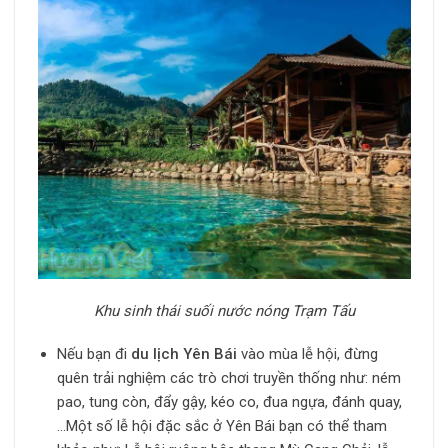
Khu sinh thái suối nước nóng Trạm Tấu
Nếu bạn đi
du lịch Yên Bái
vào mùa lễ hội, đừng
quên trải nghiệm các trò chơi truyền thống như: ném
pao, tung còn, đẩy gậy, kéo co, đua ngựa, đánh quay,
…Một số lễ hội đặc sắc ở Yên Bái bạn có thể tham