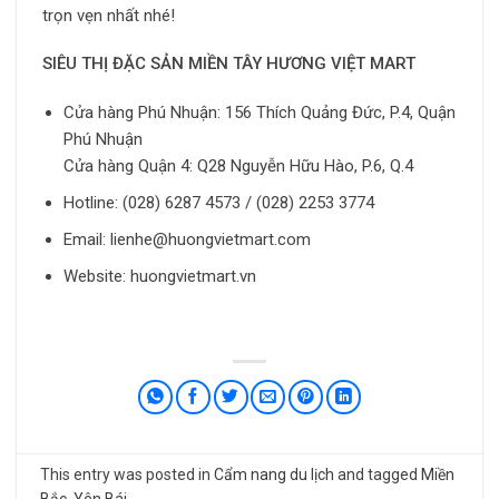
trọn vẹn nhất nhé!
SIÊU THỊ ĐẶC SẢN MIỀN TÂY HƯƠNG VIỆT MART
Cửa hàng Phú Nhuận: 156 Thích Quảng Đức, P.4, Quận
Phú Nhuận
Cửa hàng Quận 4: Q28 Nguyễn Hữu Hào, P.6, Q.4
Hotline: (028) 6287 4573 / (028) 2253 3774
Email: lienhe@huongvietmart.com
Website: huongvietmart.vn
This entry was posted in
Cẩm nang du lịch
and tagged
Miền
Bắc
,
Yên Bái
.