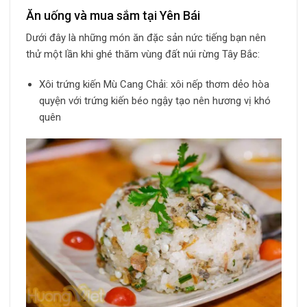
Ăn uống và mua sắm tại Yên Bái
Dưới đây là những món ăn đặc sản nức tiếng bạn nên
thử một lần khi ghé thăm vùng đất núi rừng Tây Bắc:
Xôi trứng kiến Mù Cang Chải: xôi nếp thơm dẻo hòa
quyện với trứng kiến béo ngậy tạo nên hương vị khó
quên