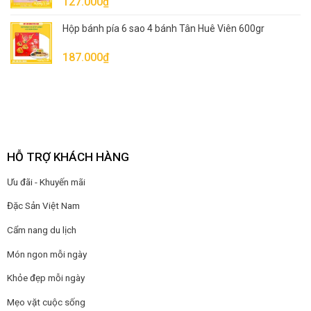
127.000
₫
Hộp bánh pía 6 sao 4 bánh Tân Huê Viên 600gr
187.000
₫
HỖ TRỢ KHÁCH HÀNG
Ưu đãi - Khuyến mãi
Đặc Sản Việt Nam
Cẩm nang du lịch
Món ngon mỗi ngày
Khỏe đẹp mỗi ngày
Mẹo vặt cuộc sống