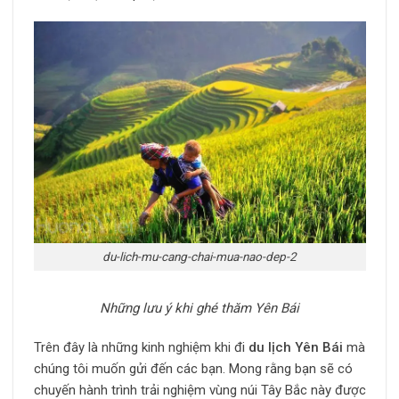
du-lich-mu-cang-chai-mua-nao-dep-2
Những lưu ý khi ghé thăm Yên Bái
Trên đây là những kinh nghiệm khi đi
du lịch Yên Bái
mà
chúng tôi muốn gửi đến các bạn. Mong rằng bạn sẽ có
chuyến hành trình trải nghiệm vùng núi Tây Bắc này được