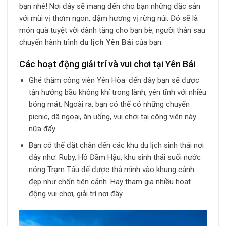
bạn nhé! Nơi đây sẽ mang đến cho bạn những đặc sản
với mùi vị thơm ngon, đậm hương vị rừng núi. Đó sẽ là
món quà tuyệt vời dành tặng cho bạn bè, người thân sau
chuyến hành trình
du lịch Yên Bái
của bạn.
Các hoạt động giải trí và vui chơi tại Yên Bái
Ghé thăm công viên Yên Hòa: đến đây bạn sẽ được
tận hưởng bầu không khí trong lành, yên tĩnh với nhiều
bóng mát. Ngoài ra, bạn có thể có những chuyến
picnic, dã ngoại, ăn uống, vui chơi tại công viên này
nữa đấy.
Bạn có thể đặt chân đến các khu du lịch sinh thái nơi
đây như: Ruby, Hồ Đầm Hậu, khu sinh thái suối nước
nóng Trạm Tấu để được thả mình vào khung cảnh
đẹp như chốn tiên cảnh. Hay tham gia nhiều hoạt
động vui chơi, giải trí nơi đây.