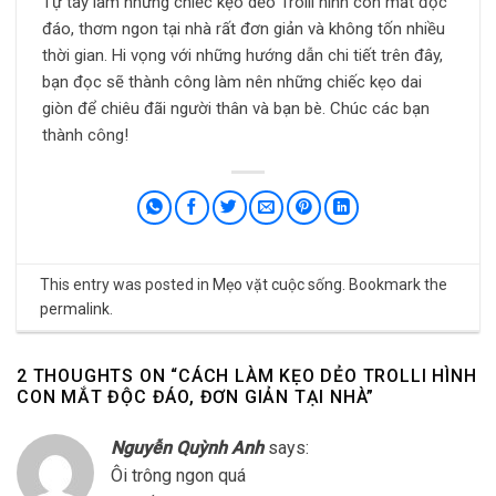
Tự tay làm những chiếc kẹo dẻo Trolli hình con mắt độc
đáo, thơm ngon tại nhà rất đơn giản và không tốn nhiều
thời gian. Hi vọng với những hướng dẫn chi tiết trên đây,
bạn đọc sẽ thành công làm nên những chiếc kẹo dai
giòn để chiêu đãi người thân và bạn bè. Chúc các bạn
thành công!
This entry was posted in
Mẹo vặt cuộc sống
. Bookmark the
permalink
.
2 THOUGHTS ON “
CÁCH LÀM KẸO DẺO TROLLI HÌNH
CON MẮT ĐỘC ĐÁO, ĐƠN GIẢN TẠI NHÀ
”
Nguyễn Quỳnh Anh
says:
Ôi trông ngon quá