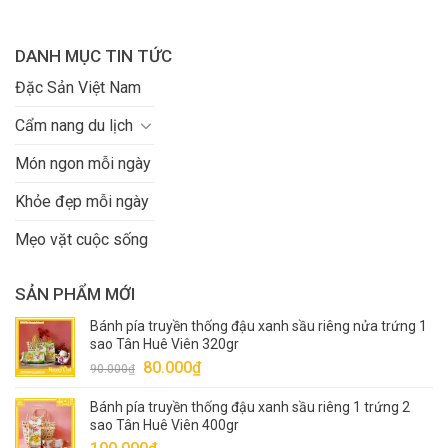
DANH MỤC TIN TỨC
Đặc Sản Việt Nam
Cẩm nang du lịch
Món ngon mỗi ngày
Khỏe đẹp mỗi ngày
Mẹo vặt cuộc sống
SẢN PHẨM MỚI
Bánh pía truyền thống đậu xanh sầu riêng nửa trứng 1
sao Tân Huê Viên 320gr
Giá
Giá
80.000
₫
90.000
₫
gốc
hiện
Bánh pía truyền thống đậu xanh sầu riêng 1 trứng 2
là:
tại
sao Tân Huê Viên 400gr
90.000₫.
là: