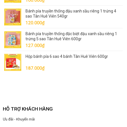
100.000
₫
80.000₫.
Bánh pía truyền thống đậu xanh sầu riêng 1 trứng 4
sao Tân Huê Viên 540gr
120.000
₫
Bánh pía truyền thống đặc biệt đậu xanh sầu riêng 1
trứng 5 sao Tân Huê Viên 600gr
127.000
₫
Hộp bánh pía 6 sao 4 bánh Tân Huê Viên 600gr
187.000
₫
HỖ TRỢ KHÁCH HÀNG
Ưu đãi - Khuyến mãi