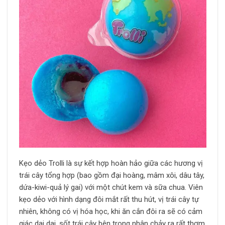
Kẹo dẻo Trolli là sự kết hợp hoàn hảo giữa các hương vị
trái cây tổng hợp (bao gồm đại hoàng, mâm xôi, dâu tây,
dứa-kiwi-quả lý gai) với một chút kem và sữa chua. Viên
kẹo dẻo với hình dạng đôi mắt rất thu hút, vị trái cây tự
nhiên, không có vị hóa học, khi ăn cắn đôi ra sẽ có cảm
giác dai dai, sốt trái cây bên trong nhân chảy ra rất thơm