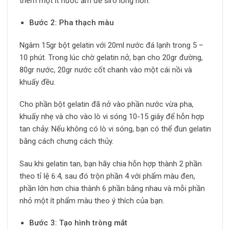
thêm một ít nước ấm để siro lỏng hơn.
Bước 2: Pha thạch màu
Ngâm 15gr bột gelatin với 20ml nước đá lạnh trong 5 –
10 phút. Trong lúc chờ gelatin nở, bạn cho 20gr đường,
80gr nước, 20gr nước cốt chanh vào một cái nồi và
khuấy đều.
Cho phần bột gelatin đã nở vào phần nước vừa pha,
khuấy nhẹ và cho vào lò vi sóng 10-15 giây để hỗn hợp
tan chảy. Nếu không có lò vi sóng, bạn có thể đun gelatin
bằng cách chưng cách thủy.
Sau khi gelatin tan, bạn hãy chia hỗn hợp thành 2 phần
theo tỉ lệ 6:4, sau đó trộn phần 4 với phẩm màu đen,
phần lớn hơn chia thành 6 phần bằng nhau và mỗi phần
nhỏ một ít phẩm màu theo ý thích của bạn.
Bước 3: Tạo hình tròng mắt