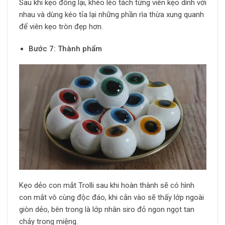
Sau khi kẹo đông lại, khéo léo tách từng viên kẹo dính với
nhau và dùng kéo tỉa lại những phần rìa thừa xung quanh
để viên kẹo tròn đẹp hơn.
Bước 7: Thành phẩm
Kẹo dẻo con mắt Trolli sau khi hoàn thành sẽ có hình
con mắt vô cùng độc đáo, khi cắn vào sẽ thấy lớp ngoài
giòn dẻo, bên trong là lớp nhân siro đỏ ngon ngọt tan
chảy trong miệng.