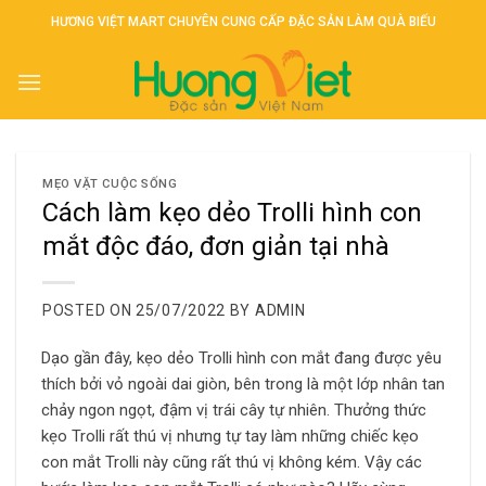
Skip
HƯƠNG VIỆT MART CHUYÊN CUNG CẤP ĐẶC SẢN LÀM QUÀ BIẾU
to
content
MẸO VẶT CUỘC SỐNG
Cách làm kẹo dẻo Trolli hình con
mắt độc đáo, đơn giản tại nhà
POSTED ON
25/07/2022
BY
ADMIN
Dạo gần đây, kẹo dẻo Trolli hình con mắt đang được yêu
thích bởi vỏ ngoài dai giòn, bên trong là một lớp nhân tan
chảy ngon ngọt, đậm vị trái cây tự nhiên. Thưởng thức
kẹo Trolli rất thú vị nhưng tự tay làm những chiếc kẹo
con mắt Trolli này cũng rất thú vị không kém. Vậy các