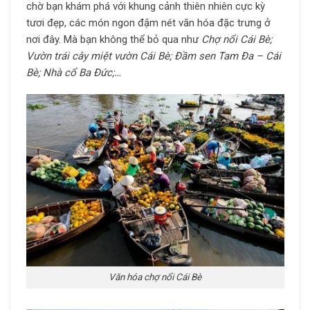
chờ bạn khám phá với khung cảnh thiên nhiên cực kỳ
tươi đẹp, các món ngon đậm nét văn hóa đặc trưng ở
nơi đây. Mà bạn không thể bỏ qua như
Chợ nổi Cái Bè;
Vườn trái cây miệt vườn Cái Bè; Đầm sen Tam Đa – Cái
Bè; Nhà cổ Ba Đức;…
Văn hóa chợ nổi Cái Bè