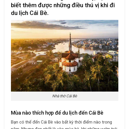
biết thêm được những điều thú vị khi đi
du lịch Cái Bè.
Nhà thờ Cái Bè
Mùa nào thích hợp để du lịch đến Cái Bè
Bạn có thể đến Cái Bè vào bất kỳ thời điểm nào trong
năm. Nhưng đẹp nhất là vào mùa hè, khi những vườn trái