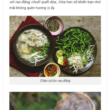
với rau đắng; chuối quết dừa;…
Hứa hẹn sẽ khiến bạn nhớ
mãi không quên hương vị ấy.
Cháo cá lóc rau đắng