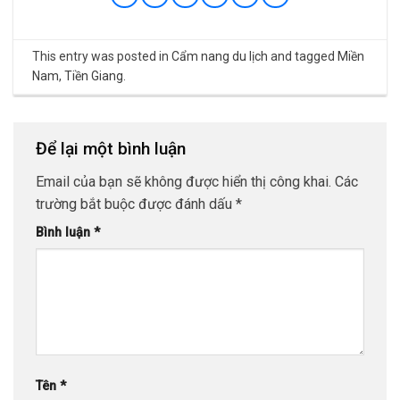
This entry was posted in
Cẩm nang du lịch
and tagged
Miền
Nam
,
Tiền Giang
.
Để lại một bình luận
Email của bạn sẽ không được hiển thị công khai.
Các
trường bắt buộc được đánh dấu
*
Bình luận
*
Tên
*