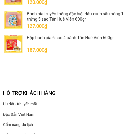
120.000
₫
Bánh pía truyền thống đặc biệt đậu xanh sầu riêng 1
trứng 5 sao Tân Huê Viên 600gr
127.000
₫
Hộp bánh pía 6 sao 4 bánh Tân Huê Viên 600gr
187.000
₫
HỖ TRỢ KHÁCH HÀNG
Ưu đãi - Khuyến mãi
Đặc Sản Việt Nam
Cẩm nang du lịch