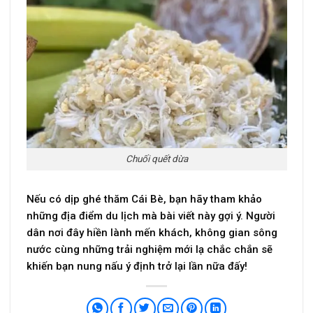
Chuối quết dừa
Nếu có dịp ghé thăm Cái Bè, bạn hãy tham khảo
những địa điểm du lịch mà bài viết này gợi ý. Người
dân nơi đây hiền lành mến khách, không gian sông
nước cùng những trải nghiệm mới lạ chắc chắn sẽ
khiến bạn nung nấu ý định trở lại lần nữa đấy!