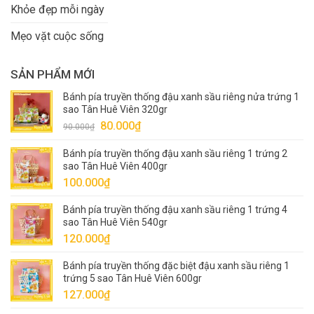
Khỏe đẹp mỗi ngày
Mẹo vặt cuộc sống
SẢN PHẨM MỚI
Bánh pía truyền thống đậu xanh sầu riêng nửa trứng 1
sao Tân Huê Viên 320gr
Giá
Giá
80.000
₫
90.000
₫
gốc
hiện
Bánh pía truyền thống đậu xanh sầu riêng 1 trứng 2
là:
tại
sao Tân Huê Viên 400gr
90.000₫.
là:
100.000
₫
80.000₫.
Bánh pía truyền thống đậu xanh sầu riêng 1 trứng 4
sao Tân Huê Viên 540gr
120.000
₫
Bánh pía truyền thống đặc biệt đậu xanh sầu riêng 1
trứng 5 sao Tân Huê Viên 600gr
127.000
₫