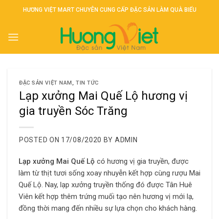
Skip
HƯƠNG VIỆT MART CHUYÊN CUNG CẤP ĐẶC SẢN LÀM QUÀ BIẾU
to
content
ĐẶC SẢN VIỆT NAM
,
TIN TỨC
Lạp xưởng Mai Quế Lộ hương vị
gia truyền Sóc Trăng
POSTED ON
17/08/2020
BY
ADMIN
Lạp xưởng Mai Quế Lộ
có hương vị gia truyền, được
làm từ thịt tươi sống xoay nhuyễn kết hợp cùng rượu Mai
Quế Lộ. Nay, lạp xưởng truyền thống đó được Tân Huê
Viên kết hợp thêm trứng muối tạo nên hương vị mới lạ,
đồng thời mang đến nhiều sự lựa chọn cho khách hàng.