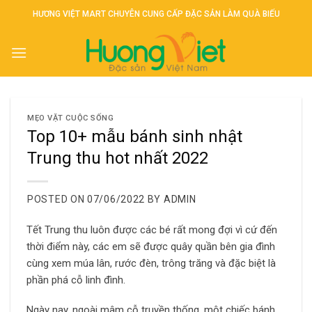
Skip
HƯƠNG VIỆT MART CHUYÊN CUNG CẤP ĐẶC SẢN LÀM QUÀ BIẾU
to
content
MẸO VẶT CUỘC SỐNG
Top 10+ mẫu bánh sinh nhật
Trung thu hot nhất 2022
POSTED ON
07/06/2022
BY
ADMIN
Tết Trung thu luôn được các bé rất mong đợi vì cứ đến
thời điểm này, các em sẽ được quây quần bên gia đình
cùng xem múa lân, rước đèn, trông trăng và đặc biệt là
phần phá cỗ linh đình.
Ngày nay, ngoài mâm cỗ truyền thống, một chiếc bánh