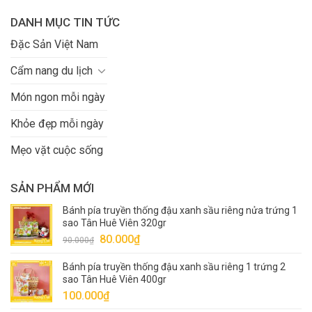
DANH MỤC TIN TỨC
Đặc Sản Việt Nam
Cẩm nang du lịch
Món ngon mỗi ngày
Khỏe đẹp mỗi ngày
Mẹo vặt cuộc sống
SẢN PHẨM MỚI
Bánh pía truyền thống đậu xanh sầu riêng nửa trứng 1
sao Tân Huê Viên 320gr
Giá
Giá
80.000
₫
90.000
₫
gốc
hiện
Bánh pía truyền thống đậu xanh sầu riêng 1 trứng 2
là:
tại
sao Tân Huê Viên 400gr
90.000₫.
là:
100.000
₫
80.000₫.