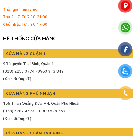
Thời gian làm việc:
Thứ 2 - 7:
Từ 7:30-21:00
Chủ nhật:
Từ 7:30-17:00
HỆ THỐNG CỬA HÀNG
CỬA HÀNG QUẬN 1
95 Nguyễn Thái Bình, Quận 1
(028) 2253 3774 - 0963 313 849
(Xem đường đi)
CỬA HÀNG PHÚ NHUẬN
156 Thích Quảng Đức, P.4, Quận Phú Nhuận
(028) 6287 4573 – 0909 528 769
(Xem đường đi)
CỬA HÀNG QUẬN TÂN BÌNH