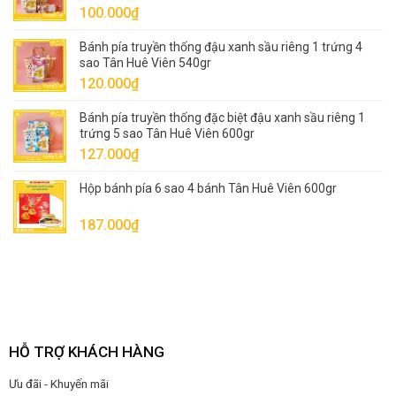
100.000
₫
80.000₫.
Bánh pía truyền thống đậu xanh sầu riêng 1 trứng 4
sao Tân Huê Viên 540gr
120.000
₫
Bánh pía truyền thống đặc biệt đậu xanh sầu riêng 1
trứng 5 sao Tân Huê Viên 600gr
127.000
₫
Hộp bánh pía 6 sao 4 bánh Tân Huê Viên 600gr
187.000
₫
HỖ TRỢ KHÁCH HÀNG
Ưu đãi - Khuyến mãi