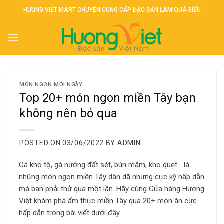
Skip
HƯƠNG VIỆT MART CHUYÊN CUNG CẤP ĐẶC SẢN LÀM QUÀ BIẾU
to
content
MÓN NGON MỖI NGÀY
Top 20+ món ngon miền Tây bạn
không nên bỏ qua
POSTED ON
03/06/2022
BY
ADMIN
Cá kho tộ, gà nướng đất sét, bún mắm, kho quẹt… là
những món ngon miền Tây dân dã nhưng cực kỳ hấp dẫn
mà bạn phải thử qua một lần. Hãy cùng Cửa hàng Hương
Việt khám phá ẩm thực miền Tây qua 20+ món ăn cực
hấp dẫn trong bài viết dưới đây.