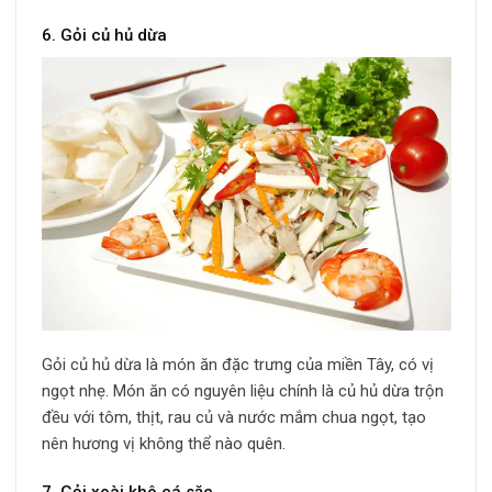
6. Gỏi củ hủ dừa
Gỏi củ hủ dừa là món ăn đặc trưng của miền Tây, có vị
ngọt nhẹ. Món ăn có nguyên liệu chính là củ hủ dừa trộn
đều với tôm, thịt, rau củ và nước mắm chua ngọt, tạo
nên hương vị không thể nào quên.
7. Gỏi xoài khô cá sặc