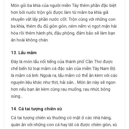
Món gỏi ba khía của người miền Tây thêm phần đặc biệt
hơn bởi nước trộn gỏi được làm từ mắm ba khía giã
nhuyễn vắt lấy phần nước cốt. Trộn cùng với những con
ba khía, thêm đu đủ giòn giòn, nêm nếm vị ngọt mặn hài
hòa rồi thêm hành phi, đậu phộng, đảm bảo sẽ làm bạn
ăn hoài không chán.
13. Lẩu mắm
Đây là món lẩu nổi tiếng của thành phố Cần Thơ được
chế biến từ loại mắm cá đặc sản của miền Tây Nam Bộ
là mắm cá linh. Ngoài ra, lẩu mắm có thể ăn kèm với các
nguyên liệu khác như thịt, hải sản… Món ăn này sẽ ngon
hơn nếu bạn ăn kèm cùng rau muống, rau nhút, bông
súng…
14. Cá tai tượng chiên xù
Cá tai tượng chiên xù thường có mặt ở các nhà hàng,
quán ăn với những con cá hay lát cá được chiên giòn, xù