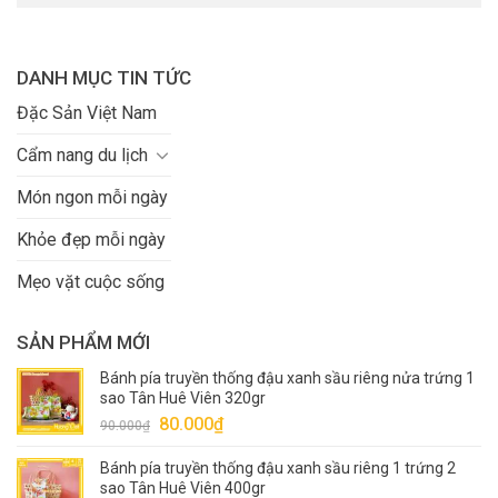
DANH MỤC TIN TỨC
Đặc Sản Việt Nam
Cẩm nang du lịch
Món ngon mỗi ngày
Khỏe đẹp mỗi ngày
Mẹo vặt cuộc sống
SẢN PHẨM MỚI
Bánh pía truyền thống đậu xanh sầu riêng nửa trứng 1
sao Tân Huê Viên 320gr
Giá
Giá
80.000
₫
90.000
₫
gốc
hiện
Bánh pía truyền thống đậu xanh sầu riêng 1 trứng 2
là:
tại
sao Tân Huê Viên 400gr
90.000₫.
là: