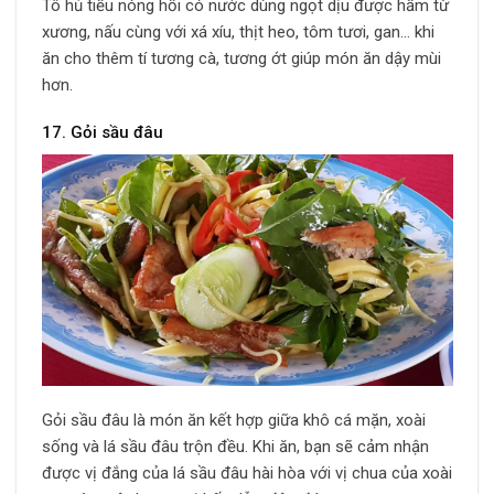
Tô hủ tiếu nóng hổi có nước dùng ngọt dịu được hầm từ
xương, nấu cùng với xá xíu, thịt heo, tôm tươi, gan… khi
ăn cho thêm tí tương cà, tương ớt giúp món ăn dậy mùi
hơn.
17. Gỏi sầu đâu
Gỏi sầu đâu là món ăn kết hợp giữa khô cá mặn, xoài
sống và lá sầu đâu trộn đều. Khi ăn, bạn sẽ cảm nhận
được vị đắng của lá sầu đâu hài hòa với vị chua của xoài