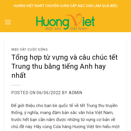
Skip
HƯƠNG VIỆT MART CHUYÊN CUNG CẤP ĐẶC SẢN LÀM QUÀ BIẾU
to
content
MẸO VẶT CUỘC SỐNG
Tổng hợp từ vựng và câu chúc tết
Trung thu bằng tiếng Anh hay
nhất
POSTED ON
06/06/2022
BY
ADMIN
Để giới thiệu cho bạn bè quốc tế về tết Trung thu truyền
thống, ý nghĩa, mang đậm bản sắc văn hóa Việt Nam,
trước hết bạn cần nắm được những từ vựng cơ bản về
chủ đề này. Hãy cùng Cửa hàng Hương Việt tìm hiểu một