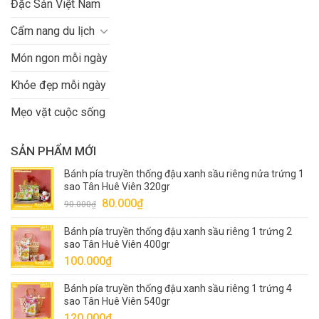
Đặc Sản Việt Nam
Cẩm nang du lịch
Món ngon mỗi ngày
Khỏe đẹp mỗi ngày
Mẹo vặt cuộc sống
SẢN PHẨM MỚI
Bánh pía truyền thống đậu xanh sầu riêng nửa trứng 1
sao Tân Huê Viên 320gr
Giá
Giá
80.000
₫
90.000
₫
gốc
hiện
Bánh pía truyền thống đậu xanh sầu riêng 1 trứng 2
là:
tại
sao Tân Huê Viên 400gr
90.000₫.
là:
100.000
₫
80.000₫.
Bánh pía truyền thống đậu xanh sầu riêng 1 trứng 4
sao Tân Huê Viên 540gr
120.000
₫