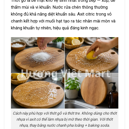
Thớt gỗ là bề mặt khó vệ sinh nhất trong bếp — xốp, dễ
thấm mùi và vi khuẩn. Nước rửa chén thông thường
không đủ khả năng diệt khuẩn sâu. Axit citric trong vỏ
chanh kết hợp với muối hạt tạo ra tác nhân mài mòn và
kháng khuẩn tự nhiên, hiệu quả đáng kinh ngạc.
Cách này phù hợp với thớt gỗ và thớt tre. Không dùng cho thớt
nhựa vì axit có thể làm nhựa bị mờ theo thời gian. Với thớt
nhựa, thay bằng nước chanh pha loãng + baking soda.