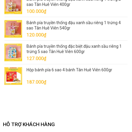
sao Tân Huê Viên 400gr
90.000₫.
là:
100.000
₫
80.000₫.
Bánh pía truyền thống đậu xanh sầu riêng 1 trứng 4
sao Tân Huê Viên 540gr
120.000
₫
Bánh pía truyền thống đặc biệt đậu xanh sầu riêng 1
trứng 5 sao Tân Huê Viên 600gr
127.000
₫
Hộp bánh pía 6 sao 4 bánh Tân Huê Viên 600gr
187.000
₫
HỖ TRỢ KHÁCH HÀNG