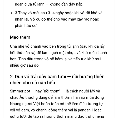
ngăn giữa tủ lạnh — không cần đậy nắp.
3 Thay vỏ mới sau 3–4 ngày hoặc khi vỏ đã khô và
nhăn lại. Vỏ cũ có thể cho vào máy xay rác hoặc
phân hữu cơ.
Mẹo thêm
Chà nhẹ vỏ chanh vào bên trong tủ lạnh (sau khi đã lấy
hết thức ăn ra) để làm sạch mặt nhựa và khử mùi nhanh
hơn. Tinh dầu trong vỏ sẽ bám lại và tiếp tục khử mùi
nhiều giờ sau đó.
2. Đun vỏ trái cây cam tươi — nồi hương thiên
nhiên cho cả căn bếp
Simmer pot — hay “nồi thơm” — là cách người Mỹ và
châu Âu thường dùng để làm thơm nhà vào mùa đông.
Nhưng người Việt hoàn toàn có thể làm điều tương tự
với vỏ cam, vỏ chanh, cộng thêm vài lá pandan. Hoặc
gừng tươi để tạo ra hương thơm mang đặc trưng riêng