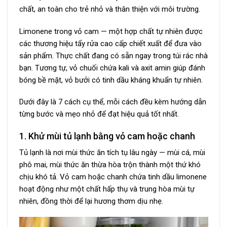
chất, an toàn cho trẻ nhỏ và thân thiện với môi trường.
Limonene trong vỏ cam — một hợp chất tự nhiên được
các thương hiệu tẩy rửa cao cấp chiết xuất để đưa vào
sản phẩm. Thực chất đang có sẵn ngay trong túi rác nhà
bạn. Tương tự, vỏ chuối chứa kali và axit amin giúp đánh
bóng bề mặt, vỏ bưởi có tinh dầu kháng khuẩn tự nhiên.
Dưới đây là 7 cách cụ thể, mỗi cách đều kèm hướng dẫn
từng bước và mẹo nhỏ để đạt hiệu quả tốt nhất.
1. Khử mùi tủ lạnh bằng vỏ cam hoặc chanh
Tủ lạnh là nơi mùi thức ăn tích tụ lâu ngày — mùi cá, mùi
phô mai, mùi thức ăn thừa hòa trộn thành một thứ khó
chịu khó tả. Vỏ cam hoặc chanh chứa tinh dầu limonene
hoạt động như một chất hấp thụ và trung hòa mùi tự
nhiên, đồng thời để lại hương thơm dịu nhẹ.