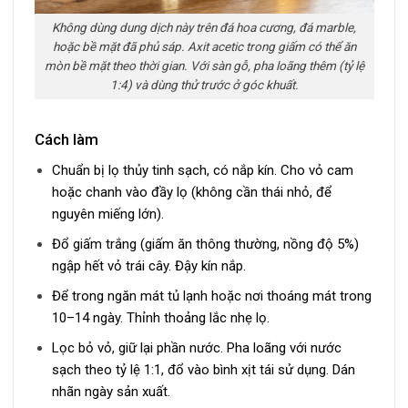
Không dùng dung dịch này trên đá hoa cương, đá marble,
hoặc bề mặt đã phủ sáp. Axit acetic trong giấm có thể ăn
mòn bề mặt theo thời gian. Với sàn gỗ, pha loãng thêm (tỷ lệ
1:4) và dùng thử trước ở góc khuất.
Cách làm
Chuẩn bị lọ thủy tinh sạch, có nắp kín. Cho vỏ cam
hoặc chanh vào đầy lọ (không cần thái nhỏ, để
nguyên miếng lớn).
Đổ giấm trắng (giấm ăn thông thường, nồng độ 5%)
ngập hết vỏ trái cây. Đậy kín nắp.
Để trong ngăn mát tủ lạnh hoặc nơi thoáng mát trong
10–14 ngày. Thỉnh thoảng lắc nhẹ lọ.
Lọc bỏ vỏ, giữ lại phần nước. Pha loãng với nước
sạch theo tỷ lệ 1:1, đổ vào bình xịt tái sử dụng. Dán
nhãn ngày sản xuất.