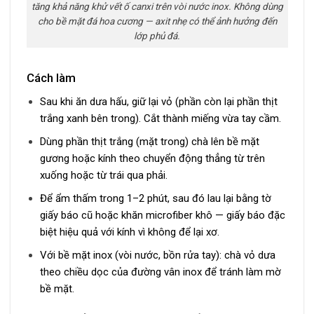
tăng khả năng khử vết ố canxi trên vòi nước inox. Không dùng
cho bề mặt đá hoa cương — axit nhẹ có thể ảnh hưởng đến
lớp phủ đá.
Cách làm
Sau khi ăn dưa hấu, giữ lại vỏ (phần còn lại phần thịt
trắng xanh bên trong). Cắt thành miếng vừa tay cầm.
Dùng phần thịt trắng (mặt trong) chà lên bề mặt
gương hoặc kính theo chuyển động thẳng từ trên
xuống hoặc từ trái qua phải.
Để ẩm thấm trong 1–2 phút, sau đó lau lại bằng tờ
giấy báo cũ hoặc khăn microfiber khô — giấy báo đặc
biệt hiệu quả với kính vì không để lại xơ.
Với bề mặt inox (vòi nước, bồn rửa tay): chà vỏ dưa
theo chiều dọc của đường vân inox để tránh làm mờ
bề mặt.