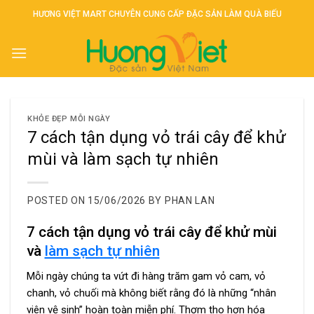
Skip
HƯƠNG VIỆT MART CHUYÊN CUNG CẤP ĐẶC SẢN LÀM QUÀ BIẾU
to
content
KHỎE ĐẸP MỖI NGÀY
7 cách tận dụng vỏ trái cây để khử
mùi và làm sạch tự nhiên
POSTED ON
15/06/2026
BY
PHAN LAN
7 cách tận dụng vỏ trái cây để khử mùi
và
làm sạch tự nhiên
Mỗi ngày chúng ta vứt đi hàng trăm gam vỏ cam, vỏ
chanh, vỏ chuối mà không biết rằng đó là những “nhân
viên vệ sinh” hoàn toàn miễn phí. Thơm tho hơn hóa