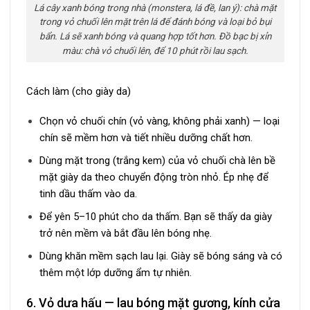
Lá cây xanh bóng trong nhà (monstera, lá đề, lan ý): chà mặt
trong vỏ chuối lên mặt trên lá để đánh bóng và loại bỏ bụi
bẩn. Lá sẽ xanh bóng và quang hợp tốt hơn. Đồ bạc bị xỉn
màu: chà vỏ chuối lên, để 10 phút rồi lau sạch.
Cách làm (cho giày da)
Chọn vỏ chuối chín (vỏ vàng, không phải xanh) — loại
chín sẽ mềm hơn và tiết nhiều dưỡng chất hơn.
Dùng mặt trong (trắng kem) của vỏ chuối chà lên bề
mặt giày da theo chuyển động tròn nhỏ. Ép nhẹ để
tinh dầu thấm vào da.
Để yên 5–10 phút cho da thấm. Bạn sẽ thấy da giày
trở nên mềm và bắt đầu lên bóng nhẹ.
Dùng khăn mềm sạch lau lại. Giày sẽ bóng sáng và có
thêm một lớp dưỡng ẩm tự nhiên.
6. Vỏ dưa hấu — lau bóng mặt gương, kính cửa