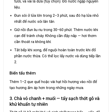
tươi, và vài lá dứa (tùy chọn). Đổ nước ngập nguyên
liệu.
Đun sôi ở lửa lớn trong 2–3 phút, sau đó hạ lửa nhỏ
nhất để nước sôi lăn tăn.
Giữ nồi đun liu riu trong 30–60 phút. Thêm nước khi
cạn để tránh cháy. Không cần đậy nắp — hơi thơm
cần thoát ra không khí.
Tắt bếp khi xong, để nguội hoàn toàn trước khi đổ
phần nước thừa. Có thể lọc lấy nước và dùng tiếp lần
2.
Biến tấu thêm
Thêm 1–2 que quế hoặc vài hạt hồi hương vào nồi để
tạo hương ấm áp hơn trong những ngày mưa.
3. Chà vỏ chanh + muối — tẩy sạch thớt gỗ và
khử khuẩn tự nhiên