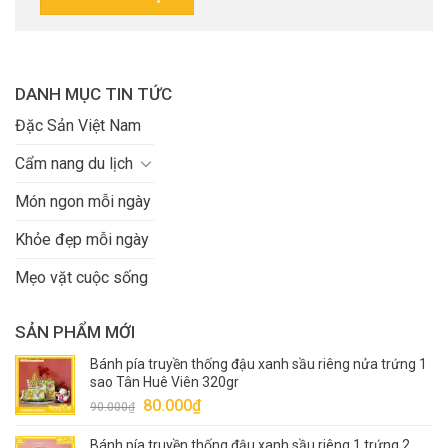
DANH MỤC TIN TỨC
Đặc Sản Việt Nam
Cẩm nang du lịch
Món ngon mỗi ngày
Khỏe đẹp mỗi ngày
Mẹo vặt cuộc sống
SẢN PHẨM MỚI
Bánh pía truyền thống đậu xanh sầu riêng nửa trứng 1
sao Tân Huê Viên 320gr
Giá
Giá
80.000
₫
90.000
₫
gốc
hiện
Bánh pía truyền thống đậu xanh sầu riêng 1 trứng 2
là:
tại