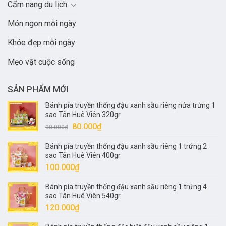
Cẩm nang du lịch
Món ngon mỗi ngày
Khỏe đẹp mỗi ngày
Mẹo vặt cuộc sống
SẢN PHẨM MỚI
Bánh pía truyền thống đậu xanh sầu riêng nửa trứng 1
sao Tân Huê Viên 320gr
Giá
Giá
80.000
₫
90.000
₫
gốc
hiện
Bánh pía truyền thống đậu xanh sầu riêng 1 trứng 2
là:
tại
sao Tân Huê Viên 400gr
90.000₫.
là:
100.000
₫
80.000₫.
Bánh pía truyền thống đậu xanh sầu riêng 1 trứng 4
sao Tân Huê Viên 540gr
120.000
₫