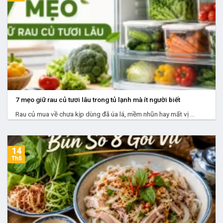
7 mẹo giữ rau củ tươi lâu trong tủ lạnh mà ít người biết
Rau củ mua về chưa kịp dùng đã úa lá, mềm nhũn hay mất vị ...
14
Th5