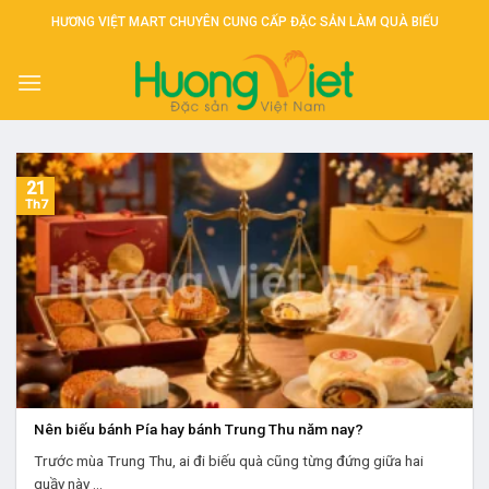
Skip
HƯƠNG VIỆT MART CHUYÊN CUNG CẤP ĐẶC SẢN LÀM QUÀ BIẾU
to
content
21
Th7
Nên biếu bánh Pía hay bánh Trung Thu năm nay?
Trước mùa Trung Thu, ai đi biếu quà cũng từng đứng giữa hai
quầy này ...