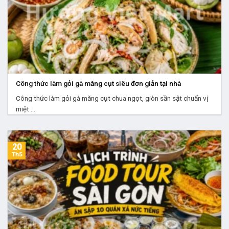
Công thức làm gỏi gà măng cụt siêu đơn giản tại nhà
Công thức làm gỏi gà măng cụt chua ngọt, giòn sần sật chuẩn vị
miệt ...
20
Th5