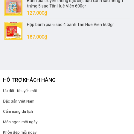
Bánh pía truyền thống đặc biệt đậu xanh sầu riêng 1
trứng 5 sao Tân Huê Viên 600gr
127.000
₫
Hộp bánh pía 6 sao 4 bánh Tân Huê Viên 600gr
187.000
₫
HỖ TRỢ KHÁCH HÀNG
Ưu đãi - Khuyến mãi
Đặc Sản Việt Nam
Cẩm nang du lịch
Món ngon mỗi ngày
Khỏe đẹp mỗi ngày