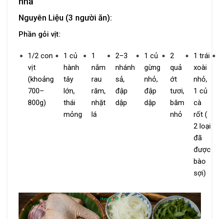
nhà
Nguyên Liệu (3 người ăn):
Phần gỏi vịt:
1/2 con
1 củ
1
2–3
1 củ
2
1 trái
vịt
hành
nắm
nhánh
gừng
quả
xoài
(khoảng
tây
rau
sả,
nhỏ,
ớt
nhỏ,
700–
lớn,
răm,
đập
đập
tươi,
1 củ
800g)
thái
nhặt
dập
dập
băm
cà
mỏng
lá
nhỏ
rốt (
2 loại
đã
được
bào
sợi)