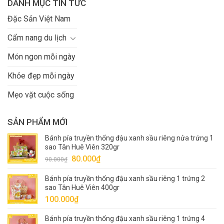
DANH MỤC TIN TỨC
Đặc Sản Việt Nam
Cẩm nang du lịch
Món ngon mỗi ngày
Khỏe đẹp mỗi ngày
Mẹo vặt cuộc sống
SẢN PHẨM MỚI
Bánh pía truyền thống đậu xanh sầu riêng nửa trứng 1
sao Tân Huê Viên 320gr
Giá
Giá
80.000
₫
90.000
₫
gốc
hiện
Bánh pía truyền thống đậu xanh sầu riêng 1 trứng 2
là:
tại
sao Tân Huê Viên 400gr
90.000₫.
là:
100.000
₫
80.000₫.
Bánh pía truyền thống đậu xanh sầu riêng 1 trứng 4