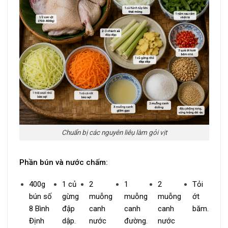
Chuẩn bị các nguyên liêụ làm gỏi vịt
Phần bún và nước chấm:
400g
1 củ
2
1
2
Tỏi
bún số
gừng
muỗng
muỗng
muỗng
ớt
8 Bình
đập
canh
canh
canh
băm.
Định
dập.
nước
đường.
nước