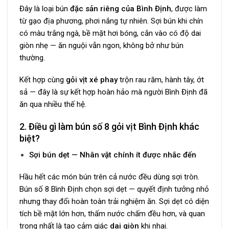
Đây là loại bún
đặc sản riêng của Bình Định
, được làm
từ gạo địa phương, phơi nắng tự nhiên. Sợi bún khi chín
có màu trắng ngà, bề mặt hơi bóng, cắn vào có độ dai
giòn nhẹ — ăn nguội vẫn ngon, không bở như bún
thường.
Kết hợp cùng
gỏi vịt xé phay
trộn rau răm, hành tây, ớt
sả — đây là sự kết hợp hoàn hảo mà người Bình Định đã
ăn qua nhiều thế hệ.
2. Điều gì làm bún số 8 gỏi vịt Bình Định khác
biệt?
Sợi bún dẹt — Nhân vật chính ít được nhắc đến
Hầu hết các món bún trên cả nước đều dùng sợi tròn.
Bún số 8 Bình Định chọn sợi dẹt — quyết định tưởng nhỏ
nhưng thay đổi hoàn toàn trải nghiệm ăn. Sợi dẹt có diện
tích bề mặt lớn hơn, thấm nước chấm đều hơn, và quan
trọng nhất là tạo cảm giác
dai giòn
khi nhai.