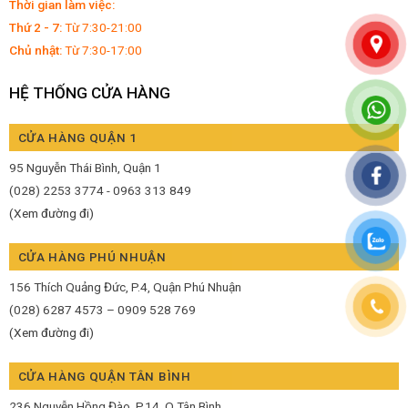
Thời gian làm việc:
Thứ 2 - 7:
Từ 7:30-21:00
Chủ nhật:
Từ 7:30-17:00
HỆ THỐNG CỬA HÀNG
CỬA HÀNG QUẬN 1
95 Nguyễn Thái Bình, Quận 1
(028) 2253 3774 - 0963 313 849
(Xem đường đi)
CỬA HÀNG PHÚ NHUẬN
156 Thích Quảng Đức, P.4, Quận Phú Nhuận
(028) 6287 4573 – 0909 528 769
(Xem đường đi)
CỬA HÀNG QUẬN TÂN BÌNH
236 Nguyễn Hồng Đào, P.14, Q.Tân Bình