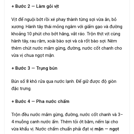
+ Bước 2 — Làm gỏi vịt
Vịt để nguội bớt rồi xé phay thành từng sợi vừa ăn, bỏ
xương. Hành tây thái mỏng ngâm với giấm gạo và đường
khoảng 10 phút cho bớt hăng, vắt ráo. Trộn thịt vịt cùng
hành tây, rau răm, xoài bào sợi và cà rốt bào sợi. Nêm
thêm chút nước mắm gừng, đường, nước cốt chanh cho
vừa vị chua ngọt mặn.
+ Bước 3 — Trụng bún
Bún số 8 khô rửa qua nước lạnh. Để giữ được độ giòn
đặc trưng.
+ Bước 4 — Pha nước chấm
Trộn đều nước mắm gừng, đường, nước cốt chanh và 3–
4 muỗng canh nước ấm. Thêm tỏi ớt băm, nếm lại cho
vừa khẩu vị. Nước chấm chuẩn phải đạt vị
mặn — ngọt