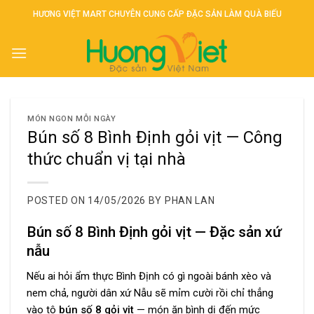
Skip
HƯƠNG VIỆT MART CHUYÊN CUNG CẤP ĐẶC SẢN LÀM QUÀ BIẾU
to
content
MÓN NGON MỖI NGÀY
Bún số 8 Bình Định gỏi vịt — Công
thức chuẩn vị tại nhà
POSTED ON
14/05/2026
BY
PHAN LAN
Bún số 8 Bình Định gỏi vịt — Đặc sản xứ
nẫu
Nếu ai hỏi ẩm thực Bình Định có gì ngoài bánh xèo và
nem chả, người dân xứ Nẫu sẽ mỉm cười rồi chỉ thẳng
vào tô
bún số 8 gỏi vịt
— món ăn bình dị đến mức