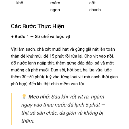
khô.
mắm
cốt
ngon.
chanh.
Các Bước Thực Hiện
+ Bước 1 — Sơ chế và luộc vịt
Vịt làm sạch, chà xát muối hạt và gừng giã nát lên toàn
thân để khử mùi, để 15 phút rồi rửa lại. Cho vịt vào nồi,
đổ nước lạnh ngập thịt, thêm gừng đập dập, sả và một
muỗng cà phê muối. Đun sôi, hớt bọt, hạ lửa vừa luộc
thêm 30–50 phút( tuỳ vào từng loại vịt mà canh thời gian
phù hợp) đến khi thịt chín mềm vừa tới.
Mẹo nhỏ:
Sau khi vớt vịt ra, ngâm
ngay vào thau nước đá lạnh 5 phút —
thịt sẽ săn chắc, da giòn và không bị
thâm.