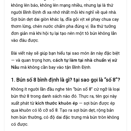
không lên báo, không lên mạng nhiều, nhưng lại là thứ
người Bình Định đi xa nhớ nhất mỗi khi nghĩ về quê nhà.
Sợi bún dẹt dai giòn khác lạ, đĩa gỏi vịt xé phay chua cay
thơm lừng, chén nước chấm pha đúng vị. Ba thứ tưởng
đơn giản mà khi hội tụ lại tạo nên một tô bún không lẫn
vào đâu được.
Bài viết này sẽ giúp bạn hiểu tại sao món ăn này đặc biệt
— và quan trọng hơn,
cách tự làm tại nhà chuẩn vị xứ
Nẫu
mà không cần bay vào tận Bình Định.
1. Bún số 8 bình định là gì? tại sao gọi là “số 8”?
Không ít người lần đầu nghe tên “bún số 8” cứ ngỡ là loại
bún thứ 8 trong danh sách nào đó. Thực ra, tên gọi này
xuất phát từ
kích thước khuôn ép
— sợi bún được ép
qua khuôn có lỗ cỡ số 8. Tạo ra sợi bún dẹt, rộng bản
hơn bún thường, có độ dai đặc trưng mà bún tròn không
có được.