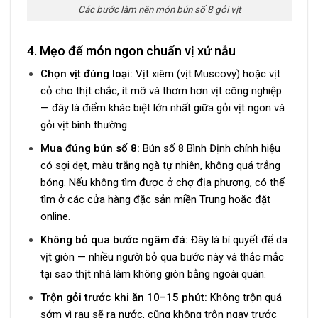
Các bước làm nên món bún số 8 gỏi vịt
4. Mẹo để món ngon chuẩn vị xứ nẫu
Chọn vịt đúng loại:
Vịt xiêm (vịt Muscovy) hoặc vịt
cỏ cho thịt chắc, ít mỡ và thơm hơn vịt công nghiệp
— đây là điểm khác biệt lớn nhất giữa gỏi vịt ngon và
gỏi vịt bình thường.
Mua đúng bún số 8:
Bún số 8 Bình Định chính hiệu
có sợi dẹt, màu trắng ngà tự nhiên, không quá trắng
bóng. Nếu không tìm được ở chợ địa phương, có thể
tìm ở các cửa hàng đặc sản miền Trung hoặc đặt
online.
Không bỏ qua bước ngâm đá:
Đây là bí quyết để da
vịt giòn — nhiều người bỏ qua bước này và thắc mắc
tại sao thịt nhà làm không giòn bằng ngoài quán.
Trộn gỏi trước khi ăn 10–15 phút:
Không trộn quá
sớm vì rau sẽ ra nước, cũng không trộn ngay trước