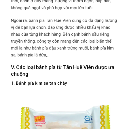
thời, bánh ở đây mang hương vị thơm ngon, hấp dẫn,
không quá ngọt và phù hợp với mọi lứa tuổi.
Ngoài ra, bánh pía Tân Huê Viên cũng có đa dạng hương
vị để bạn lựa chọn, đáp ứng được nhiều khẩu vị khác
nhau của từng khách hàng. Bên cạnh bánh sầu riêng
truyền thống, công ty còn mang đến các loại biến thể
mới lạ như bánh pía đậu xanh trứng muối, bánh pía kim
sa, bánh pía lá dứa,…
V. Các loại bánh pía từ Tân Huê Viên được ưa
chuộng
1. Bánh pía kim sa tan chảy