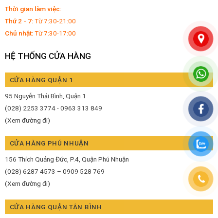
Thời gian làm việc:
Thứ 2 - 7:
Từ 7:30-21:00
Chủ nhật:
Từ 7:30-17:00
HỆ THỐNG CỬA HÀNG
CỬA HÀNG QUẬN 1
95 Nguyễn Thái Bình, Quận 1
(028) 2253 3774 - 0963 313 849
(Xem đường đi)
CỬA HÀNG PHÚ NHUẬN
156 Thích Quảng Đức, P.4, Quận Phú Nhuận
(028) 6287 4573 – 0909 528 769
(Xem đường đi)
CỬA HÀNG QUẬN TÂN BÌNH