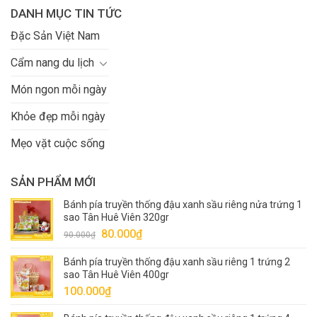
DANH MỤC TIN TỨC
Đặc Sản Việt Nam
Cẩm nang du lịch
Món ngon mỗi ngày
Khỏe đẹp mỗi ngày
Mẹo vặt cuộc sống
SẢN PHẨM MỚI
Bánh pía truyền thống đậu xanh sầu riêng nửa trứng 1
sao Tân Huê Viên 320gr
Giá
Giá
80.000
₫
90.000
₫
gốc
hiện
Bánh pía truyền thống đậu xanh sầu riêng 1 trứng 2
là:
tại
sao Tân Huê Viên 400gr
90.000₫.
là:
100.000
₫
80.000₫.