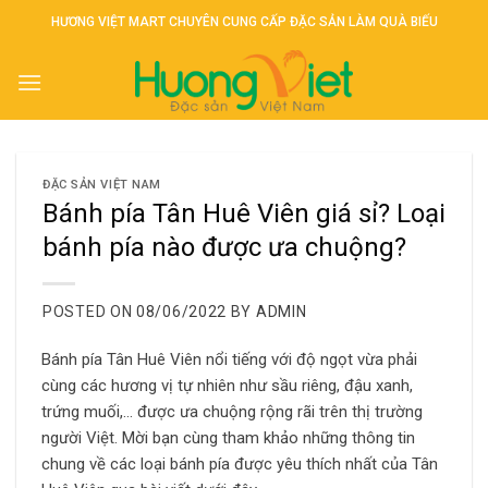
Skip
HƯƠNG VIỆT MART CHUYÊN CUNG CẤP ĐẶC SẢN LÀM QUÀ BIẾU
to
content
ĐẶC SẢN VIỆT NAM
Bánh pía Tân Huê Viên giá sỉ? Loại
bánh pía nào được ưa chuộng?
POSTED ON
08/06/2022
BY
ADMIN
Bánh pía Tân Huê Viên nổi tiếng với độ ngọt vừa phải
cùng các hương vị tự nhiên như sầu riêng, đậu xanh,
trứng muối,… được ưa chuộng rộng rãi trên thị trường
người Việt. Mời bạn cùng tham khảo những thông tin
chung về các loại bánh pía được yêu thích nhất của Tân