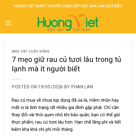
Skip
HƯƠNG VIỆT MART CHUYÊN CUNG CẤP ĐẶC SẢN LÀM QUÀ BIẾU
to
content
MẸO VẶT CUỘC SỐNG
7 mẹo giữ rau củ tươi lâu trong tủ
lạnh mà ít người biết
POSTED ON
19/05/2026
BY
PHAN LAN
Rau củ mua về chưa kịp dùng đã úa lá, mềm nhũn hay
mất vị là tình trạng rất nhiều gia đình gặp phải. Chỉ cần
thay đổi vài thói quen nhỏ khi bảo quản, bạn có thể giữ
thực phẩm, rau củ tươi lâu hơn. Hạn chế lãng phí và tiết
kiệm kha khá chi phí mỗi tháng.