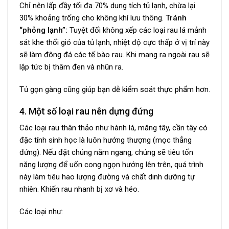
Chỉ nên lấp đầy tối đa 70% dung tích tủ lạnh, chừa lại
30% khoảng trống cho không khí lưu thông.
Tránh
“phỏng lạnh”:
Tuyệt đối không xếp các loại rau lá mảnh
sát khe thổi gió của tủ lạnh, nhiệt độ cực thấp ở vị trí này
sẽ làm đông đá các tế bào rau. Khi mang ra ngoài rau sẽ
lập tức bị thâm đen và nhũn ra.
Tủ gọn gàng cũng giúp bạn dễ kiểm soát thực phẩm hơn.
4. Một số loại rau nên dựng đứng
Các loại rau thân thảo như hành lá, măng tây, cần tây có
đặc tính sinh học là luôn hướng thượng (mọc thẳng
đứng). Nếu đặt chúng nằm ngang, chúng sẽ tiêu tốn
năng lượng để uốn cong ngọn hướng lên trên, quá trình
này làm tiêu hao lượng đường và chất dinh dưỡng tự
nhiên. Khiến rau nhanh bị xơ và héo.
Các loại như: