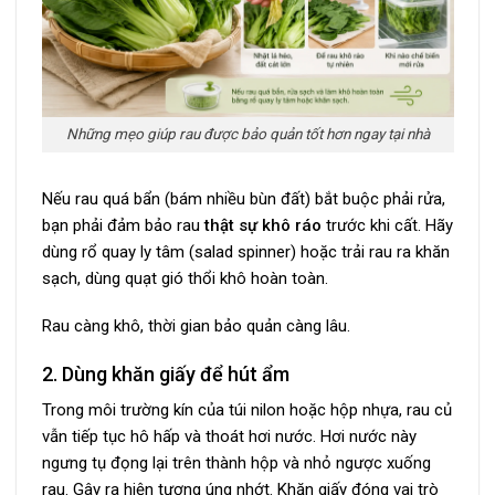
Những mẹo giúp rau được bảo quản tốt hơn ngay tại nhà
Nếu rau quá bẩn (bám nhiều bùn đất) bắt buộc phải rửa,
bạn phải đảm bảo rau
thật sự khô ráo
trước khi cất. Hãy
dùng rổ quay ly tâm (salad spinner) hoặc trải rau ra khăn
sạch, dùng quạt gió thổi khô hoàn toàn.
Rau càng khô, thời gian bảo quản càng lâu.
2. Dùng khăn giấy để hút ẩm
Trong môi trường kín của túi nilon hoặc hộp nhựa, rau củ
vẫn tiếp tục hô hấp và thoát hơi nước. Hơi nước này
ngưng tụ đọng lại trên thành hộp và nhỏ ngược xuống
rau. Gây ra hiện tượng úng nhớt. Khăn giấy đóng vai trò