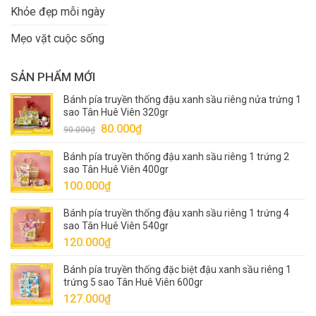
Khỏe đẹp mỗi ngày
Mẹo vặt cuộc sống
SẢN PHẨM MỚI
Bánh pía truyền thống đậu xanh sầu riêng nửa trứng 1
sao Tân Huê Viên 320gr
Giá
Giá
80.000
₫
90.000
₫
gốc
hiện
Bánh pía truyền thống đậu xanh sầu riêng 1 trứng 2
là:
tại
sao Tân Huê Viên 400gr
90.000₫.
là:
100.000
₫
80.000₫.
Bánh pía truyền thống đậu xanh sầu riêng 1 trứng 4
sao Tân Huê Viên 540gr
120.000
₫
Bánh pía truyền thống đặc biệt đậu xanh sầu riêng 1
trứng 5 sao Tân Huê Viên 600gr
127.000
₫