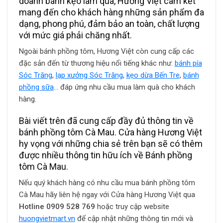
doanh bánh kẹo làm quà, Hương Việt cam kết
mang đến cho khách hàng những sản phẩm đa
dạng, phong phú, đảm bảo an toàn, chất lượng
với mức giá phải chăng nhất.
Ngoài bánh phồng tôm, Hương Việt còn cung cấp các
đặc sản đến từ thương hiệu nổi tiếng khác như:
bánh pía
Sóc Trăng
,
lạp xưởng Sóc Trăng
,
kẹo dừa Bến Tre
,
bánh
phồng sữa
… đáp ứng nhu cầu mua làm quà cho khách
hàng.
Bài viết trên đã cung cấp đầy đủ thông tin về
bánh phồng tôm Cà Mau. Cửa hàng Hương Việt
hy vọng với những chia sẻ trên bạn sẽ có thêm
được nhiều thông tin hữu ích về Bánh phồng
tôm Cà Mau.
Nếu quý khách hàng có nhu cầu mua bánh phồng tôm
Cà Mau hãy liên hệ ngay với Cửa hàng Hương Việt qua
Hotline 0909 528 769
hoặc truy cập website
huongvietmart.vn
để cập nhật những thông tin mới và