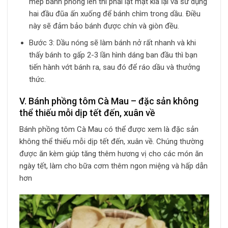
mép bánh phồng lên thì phải lật mặt kia lại và sử dụng
hai đầu đũa ấn xuống để bánh chìm trong dầu. Điều
này sẽ đảm bảo bánh được chín và giòn đều.
Bước 3: Dầu nóng sẽ làm bánh nở rất nhanh và khi
thấy bánh to gấp 2-3 lần hình dáng ban đầu thì bạn
tiến hành vớt bánh ra, sau đó để ráo dầu và thưởng
thức.
V. Bánh phồng tôm Cà Mau – đặc sản không
thể thiếu mỗi dịp tết đến, xuân về
Bánh phồng tôm Cà Mau có thể được xem là đặc sản
không thể thiếu mỗi dịp tết đến, xuân về. Chúng thường
được ăn kèm giúp tăng thêm hương vị cho các món ăn
ngày tết, làm cho bữa cơm thêm ngon miệng và hấp dẫn
hơn