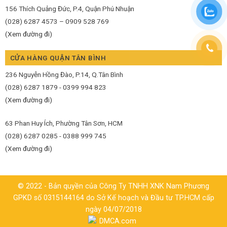
156 Thích Quảng Đức, P.4, Quận Phú Nhuận
(028) 6287 4573 – 0909 528 769
(Xem đường đi)
CỬA HÀNG QUẬN TÂN BÌNH
236 Nguyễn Hồng Đào, P.14, Q.Tân Bình
(028) 6287 1879 - 0399 994 823
(Xem đường đi)
63 Phan Huy Ích, Phường Tân Sơn, HCM
(028) 6287 0285 - 0388 999 745
(Xem đường đi)
© 2022 - Bản quyền của Công Ty TNHH XNK Nam Phương
GPKD số 0315144164 do Sở Kế hoạch và Đầu tư TP.HCM cấp
ngày 04/07/2018