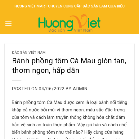
Skip
HƯƠNG VIỆT MART CHUYÊN CUNG CẤP ĐẶC SẢN LÀM QUÀ BIẾU
to
content
ĐẶC SẢN VIỆT NAM
Bánh phồng tôm Cà Mau giòn tan,
thơm ngon, hấp dẫn
POSTED ON
04/06/2022
BY
ADMIN
Bánh phồng tôm Cà Mau được xem là loại bánh nổi tiếng
khắp cả nước bởi mùi vị thơm ngon, màu sắc đặc trưng
của tôm và cách làm truyền thống không hóa chất đảm
bảo vệ sinh an toàn thực phẩm. Vậy giá bán và cách chế
biến bánh phồng tôm như thế nào? Hãy cùng cửa hàng