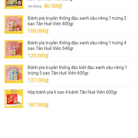
Giá
Giá
80.000
₫
90.000
₫
gốc
hiện
Bánh pía truyền thống đậu xanh sầu riêng 1 trứng 2
là:
tại
sao Tân Huê Viên 400gr
90.000₫.
là:
100.000
₫
80.000₫.
Bánh pía truyền thống đậu xanh sầu riêng 1 trứng 4
sao Tân Huê Viên 540gr
120.000
₫
Bánh pía truyền thống đặc biệt đậu xanh sầu riêng 1
trứng 5 sao Tân Huê Viên 600gr
127.000
₫
Hộp bánh pía 6 sao 4 bánh Tân Huê Viên 600gr
187.000
₫