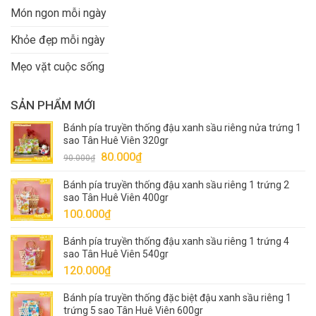
Món ngon mỗi ngày
Khỏe đẹp mỗi ngày
Mẹo vặt cuộc sống
SẢN PHẨM MỚI
Bánh pía truyền thống đậu xanh sầu riêng nửa trứng 1
sao Tân Huê Viên 320gr
Giá
Giá
80.000
₫
90.000
₫
gốc
hiện
Bánh pía truyền thống đậu xanh sầu riêng 1 trứng 2
là:
tại
sao Tân Huê Viên 400gr
90.000₫.
là:
100.000
₫
80.000₫.
Bánh pía truyền thống đậu xanh sầu riêng 1 trứng 4
sao Tân Huê Viên 540gr
120.000
₫
Bánh pía truyền thống đặc biệt đậu xanh sầu riêng 1
trứng 5 sao Tân Huê Viên 600gr