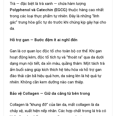
Trà — đặc biệt là trà xanh — chứa hàm lượng
Polyphenol và Catechin (EGCG)
thuộc hàng cao nhất
trong các loại thực phẩm tự nhiên. Đây là những “lính
gác” trung hòa gốc tự do trước khi chúng kịp gây hại cho
da.
Hỗ trợ gan — Bước đệm ít ai nghĩ đến
Gan là cơ quan lọc độc tố cho toàn bộ cơ thể. Khi gan
hoạt động kém, độc tố tích tụ và “thoát ra” qua da dưới
dạng mụn nội tiết, da xỉn màu, quầng thâm. Một tách trà
ấm buổi sáng giúp kích thích hệ tiêu hóa và hỗ trợ gan
đào thải cặn bã hiệu quả hơn, da sáng lên là hệ quả tự
nhiên. Không cần kem dưỡng nào can thiệp.
Bảo vệ Collagen — Giữ da căng từ bên trong
Collagen là “khung đỡ” của làn da, mất collagen là da
chảy xệ, xuất hiện nếp nhăn. Các hợp chất trong lá trà có