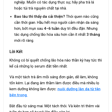
nghiệp. Muốn có tác dụng thực sự, hãy pha trà lá
hoặc túi trà nguyên chất tại nhà.
Bao lâu thì thấy da cải thiện?
Thói quen nào cũng
cần thời gian. Hầu hết mọi người cảm nhận da sáng
hơn, bớt mụn sau
4–6 tuần
duy trì đều đặn. Nhưng
tác dụng chống lão hóa sâu hơn cần ít nhất
3 tháng
mới rõ ràng.
Lời Kết
Không có bí quyết chống lão hóa nào thần kỳ hay tức thì
kể cả những lọ serum đắt tiền nhất.
Và một tách trà ấm mỗi sáng đơn giản, dễ làm, không
tốn kém. Lại đang âm thầm làm được điều mà nhiều lọ
kem dưỡng không làm được:
nuôi dưỡng làn da từ tận
bên trong
.
Bắt đầu từ sáng mai. Một tách thôi. Và kiên trì thêm vài
tuần da bạn sẽ tự nói lên điều còn lại.