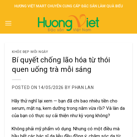
Skip
HƯƠNG VIỆT MART CHUYÊN CUNG CẤP ĐẶC SẢN LÀM QUÀ BIẾU
to
content
KHỎE ĐẸP MỖI NGÀY
Bí quyết chống lão hóa từ thói
quen uống trà mỗi sáng
POSTED ON
14/05/2026
BY
PHAN LAN
Hãy thử nghĩ lại xem — bạn đã chi bao nhiêu tiền cho
serum, mặt nạ, kem dưỡng trong năm vừa rồi? Và làn da
của bạn có thực sự cải thiện như kỳ vọng không?
Không phải mỹ phẩm vô dụng. Nhưng có một điều mà
hầu hết các bác sĩ da liễu đều đồng ý: chăm sóc da từ