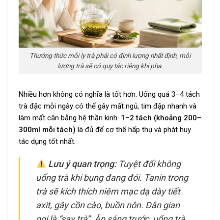
Thưởng thức mỗi ly trà phải có định lượng nhất định, mỗi
lượng trà sẽ có quy tắc riêng khi pha.
Nhiều hơn không có nghĩa là tốt hơn. Uống quá 3–4 tách
trà đặc mỗi ngày có thể gây mất ngủ, tim đập nhanh và
làm mất cân bằng hệ thần kinh.
1–2 tách (khoảng 200–
300ml mỗi tách)
là đủ để cơ thể hấp thụ và phát huy
tác dụng tốt nhất.
Lưu ý quan trọng:
Tuyệt đối không
uống trà khi bụng đang đói. Tanin trong
trà sẽ kích thích niêm mạc dạ dày tiết
axit, gây cồn cào, buồn nôn. Dân gian
gọi là “say trà”. Ăn sáng trước, uống trà