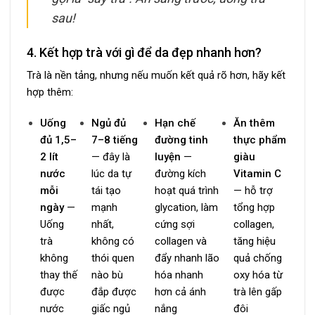
sau!
4. Kết hợp trà với gì để da đẹp nhanh hơn?
Trà là nền tảng, nhưng nếu muốn kết quả rõ hơn, hãy kết
hợp thêm:
Uống
Ngủ đủ
Hạn chế
Ăn thêm
đủ 1,5–
7–8 tiếng
đường tinh
thực phẩm
2 lít
— đây là
luyện
—
giàu
nước
lúc da tự
đường kích
Vitamin C
mỗi
tái tạo
hoạt quá trình
— hỗ trợ
ngày
—
mạnh
glycation, làm
tổng hợp
Uống
nhất,
cứng sợi
collagen,
trà
không có
collagen và
tăng hiệu
không
thói quen
đẩy nhanh lão
quả chống
thay thế
nào bù
hóa nhanh
oxy hóa từ
được
đắp được
hơn cả ánh
trà lên gấp
nước
giấc ngủ
nắng
đôi