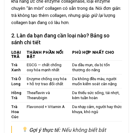
khả năng ức chế enzyme collagenase, loại enzyme
chuyên “ăn mòn” collagen có sẵn trong da. Nói đơn giản:
trà không tạo thêm collagen, nhưng giúp
giữ lại
lượng
collagen bạn đang có lâu hơn.
2. Làn da bạn đang cần loại nào? Bảng so
sánh chi tiết
LOẠI
THÀNH PHẦN NỔI
PHÙ HỢP NHẤT CHO
TRÀ
BẬT
Trà
EGCG — chất chống
Da dầu mụn, da bị tổn
Xanh
oxy hóa mạnh nhất
thương do nắng
Trà Ô
Enzyme chống oxy hóa
Da không đều màu, người
Long
+ hỗ trợ trao đổi chất
muốn kiểm soát cân nặng
Hồng
Theaflavin và
Da thiếu sức sống, tái nhợt,
Trà
Thearubigin
kém tuần hoàn
Trà
Flavonoid + Vitamin A
Da nhạy cảm, người hay thức
Hoa
khuya, khó ngủ
Cúc
Gợi ý thực tế:
Nếu không biết bắt