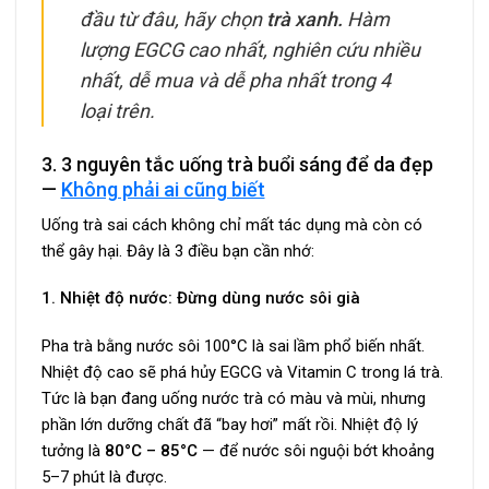
đầu từ đâu, hãy chọn
trà xanh.
Hàm
lượng EGCG cao nhất, nghiên cứu nhiều
nhất, dễ mua và dễ pha nhất trong 4
loại trên.
3. 3 nguyên tắc uống trà buổi sáng để da đẹp
—
Không phải ai cũng biết
Uống trà sai cách không chỉ mất tác dụng mà còn có
thể gây hại. Đây là 3 điều bạn cần nhớ:
1. Nhiệt độ nước: Đừng dùng nước sôi già
Pha trà bằng nước sôi 100°C là sai lầm phổ biến nhất.
Nhiệt độ cao sẽ phá hủy EGCG và Vitamin C trong lá trà.
Tức là bạn đang uống nước trà có màu và mùi, nhưng
phần lớn dưỡng chất đã “bay hơi” mất rồi. Nhiệt độ lý
tưởng là
80°C – 85°C
— để nước sôi nguội bớt khoảng
5–7 phút là được.