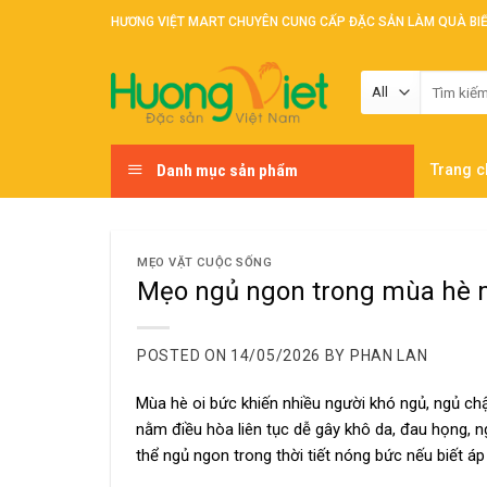
Skip
HƯƠNG VIỆT MART CHUYÊN CUNG CẤP ĐẶC SẢN LÀM QUÀ BI
to
content
Tìm
kiếm:
Danh mục sản phẩm
Trang c
MẸO VẶT CUỘC SỐNG
Mẹo ngủ ngon trong mùa hè 
POSTED ON
14/05/2026
BY
PHAN LAN
Mùa hè oi bức khiến nhiều người khó ngủ, ngủ ch
nằm điều hòa liên tục dễ gây khô da, đau họng, n
thể ngủ ngon trong thời tiết nóng bức nếu biết á