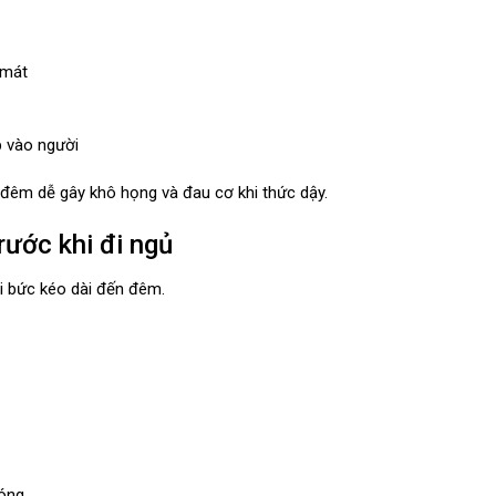
 mát
p vào người
đêm dễ gây khô họng và đau cơ khi thức dậy.
rước khi đi ngủ
oi bức kéo dài đến đêm.
nóng