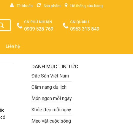
Tài khoản
Sản phẩm
Hệ thống cửa hàng
CN PHÚ NHUẬN
CN QUẬN 1
0909 528 769
0963 313 849
Liên hệ
DANH MỤC TIN TỨC
Đặc Sản Việt Nam
Cẩm nang du lịch
Món ngon mỗi ngày
Khỏe đẹp mỗi ngày
iệc
 có
Mẹo vặt cuộc sống