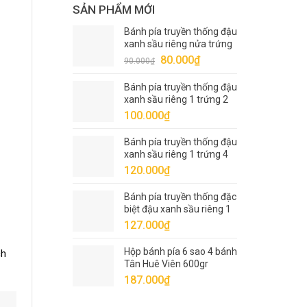
SẢN PHẨM MỚI
Bánh pía truyền thống đậu
xanh sầu riêng nửa trứng
1 sao Tân Huê Viên 320gr
Giá
Giá
80.000
₫
90.000
₫
gốc
hiện
Bánh pía truyền thống đậu
là:
tại
xanh sầu riêng 1 trứng 2
90.000₫.
là:
sao Tân Huê Viên 400gr
100.000
₫
80.000₫.
Bánh pía truyền thống đậu
xanh sầu riêng 1 trứng 4
sao Tân Huê Viên 540gr
120.000
₫
Bánh pía truyền thống đặc
biệt đậu xanh sầu riêng 1
trứng 5 sao Tân Huê Viên
127.000
₫
600gr
Hộp bánh pía 6 sao 4 bánh
ch
Tân Huê Viên 600gr
187.000
₫