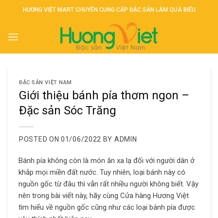
Skip
HƯƠNG VIỆT MART CHUYÊN CUNG CẤP ĐẶC SẢN LÀM QUÀ BIẾU
to
content
ĐẶC SẢN VIỆT NAM
Giới thiệu bánh pía thơm ngon –
Đặc sản Sóc Trăng
POSTED ON
01/06/2022
BY
ADMIN
Bánh pía không còn là món ăn xa lạ đối với người dân ở
khắp mọi miền đất nước. Tuy nhiên, loại bánh này có
nguồn gốc từ đâu thì vẫn rất nhiều người không biết. Vậy
nên trong bài viết này, hãy cùng Cửa hàng Hương Việt
tìm hiểu về nguồn gốc cũng như các loại bánh pía được