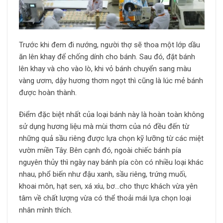
Trước khi đem đi nướng, người thợ sẽ thoa một lớp dầu
ăn lên khay để chống dính cho bánh. Sau đó, đặt bánh
lên khay và cho vào lò, khi vỏ bánh chuyển sang màu
vàng ươm, dậy hương thơm ngọt thì cũng là lúc mẻ bánh
được hoàn thành.
Điểm đặc biệt nhất của loại bánh này là hoàn toàn không
sử dụng hương liệu mà mùi thơm của nó đều đến từ
những quả sầu riêng được lựa chọn kỹ lưỡng từ các miệt
vườn miền Tây. Bên cạnh đó, ngoài chiếc bánh pía
nguyên thủy thì ngày nay bánh pía còn có nhiều loại khác
nhau, phổ biến như đậu xanh, sầu riêng, trứng muối,
khoai môn, hạt sen, xá xíu, bơ…cho thực khách vừa yên
tâm về chất lượng vừa có thể thoải mái lựa chọn loại
nhân mình thích.